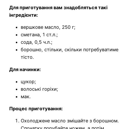
Для приготування вам знадобляться такі
інгредієнти:
вершкове масло, 250 г;
сметана, 1 ст.л.;
сода, 0,5 ч.л.;
борошно, стільки, скільки потребуватиме
тісто.
Для начинки:
цукор;
волоські горіхи;
мак.
Процес приготування:
Охолоджене масло змішайте з борошном.
Спочатку порубайте ножем, а потім