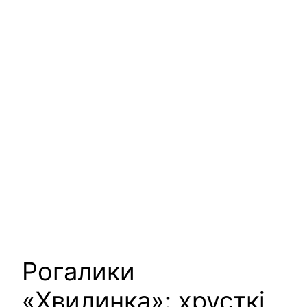
Рогалики
«Хвилинка»: хрусткі