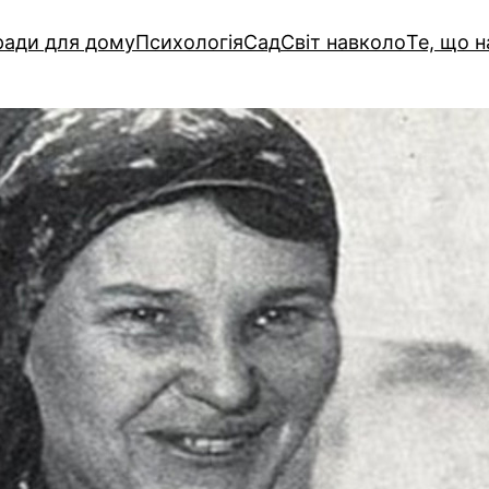
ади для дому
Психологія
Сад
Світ навколо
Те, що 