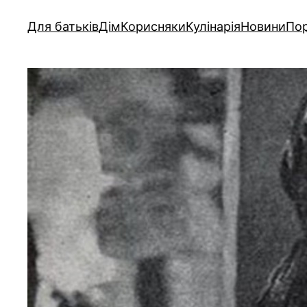
Для батьків
Дім
Корисняки
Кулінарія
Новини
Пор