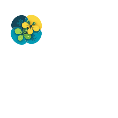
Перейти
до
вмісту