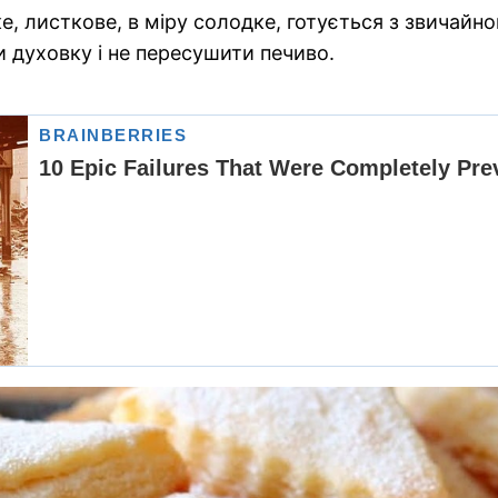
 листкове, в міру солодке, готується з звичайног
и духовку і не пересушити печиво.