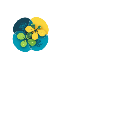
Перейти
до
вмісту