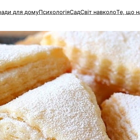
ади для дому
Психологія
Сад
Світ навколо
Те, що 