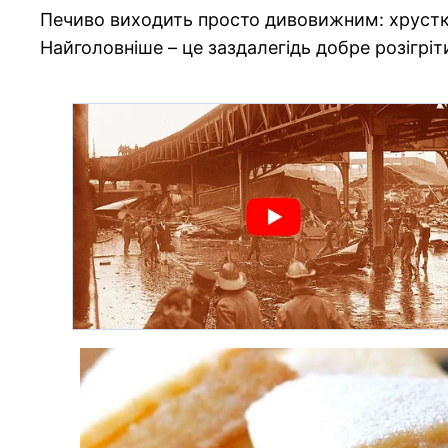
Печиво виходить просто дивовижним: хрустке,
Найголовніше – це заздалегідь добре розігріт