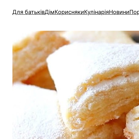
Для батьків
Дім
Корисняки
Кулінарія
Новини
Пор