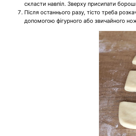
скласти навпіл. Зверху присипати борош
Після останнього разу, тісто треба розк
допомогою фігурного або звичайного нож