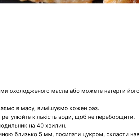
ми охолодженого масла або можете натерти його н
ваємо в масу, вимішуємо кожен раз.
у регулюйте кількість води, щоб не переборщити.
лодильник на 40 хвилин.
иною близько 5 мм, посипати цукром, скласти навп