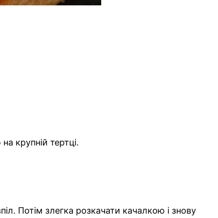
а крупній тертці.
іл. Потім злегка розкачати качалкою і знову