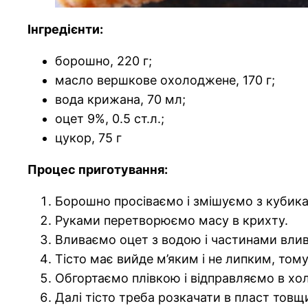
Інгредієнти:
борошно, 220 г;
масло вершкове охолоджене, 170 г;
вода крижана, 70 мл;
оцет 9%, 0.5 ст.л.;
цукор, 75 г
Процес приготування:
Борошно просіваємо і змішуємо з кубика
Руками перетворюємо масу в крихту.
Вливаємо оцет з водою і частинами вли
Тісто має вийде м’яким і не липким, том
Обгортаємо плівкою і відправляємо в хо
Далі тісто треба розкачати в пласт товщ