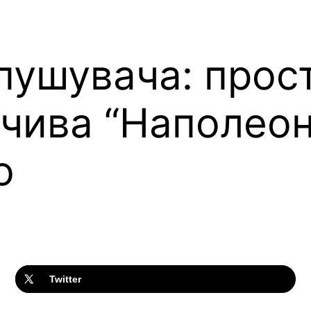
зпушувача: прос
чива “Наполеон”
ю
Twitter