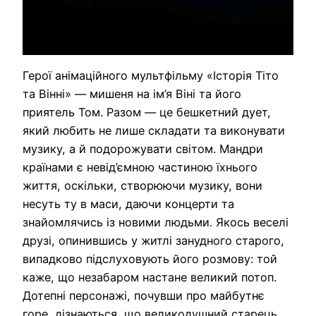
Герої анімаційного мультфільму «Історія Тіто
та Вінні» — мишеня на ім’я Віні та його
приятель Том. Разом — це бешкетний дует,
який любить не лише складати та виконувати
музику, а й подорожувати світом. Мандри
країнами є невід’ємною частиною їхнього
життя, оскільки, створюючи музику, вони
несуть ту в маси, даючи концерти та
знайомлячись із новими людьми. Якось веселі
друзі, опинившись у житлі занудного старого,
випадково підслуховують його розмову: той
каже, що незабаром настане великий потоп.
Дотепні персонажі, почувши про майбутнє
горе, дізнаються, що великодушний старець