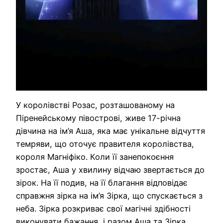
У королівстві Розас, розташованому на
Піренейському півострові, живе 17-річна
дівчина на ім’я Аша, яка має унікальне відчуття
темряви, що оточує правителя королівства,
короля Магніфіко. Коли її занепокоєння
зростає, Аша у хвилину відчаю звертається до
зірок. На її подив, на її благання відповідає
справжня зірка на ім’я Зірка, що спускається з
неба. Зірка розкриває свої магічні здібності
виконувати бажання, і разом Аша та Зірка