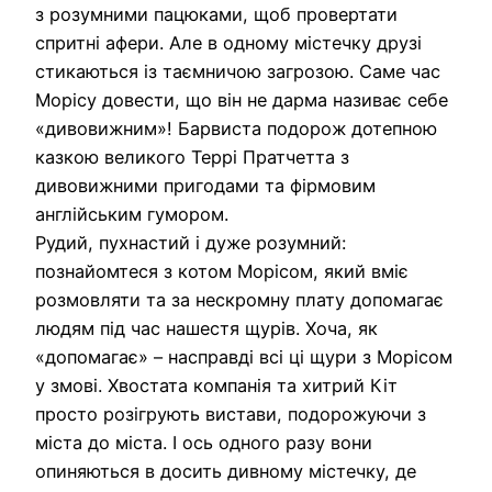
з розумними пацюками, щоб провертати
спритні афери. Але в одному містечку друзі
стикаються із таємничою загрозою. Саме час
Морісу довести, що він не дарма називає себе
«дивовижним»! Барвиста подорож дотепною
казкою великого Террі Пратчетта з
дивовижними пригодами та фірмовим
англійським гумором.
Рудий, пухнастий і дуже розумний:
познайомтеся з котом Морісом, який вміє
розмовляти та за нескромну плату допомагає
людям під час нашестя щурів. Хоча, як
«допомагає» – насправді всі ці щури з Морісом
у змові. Хвостата компанія та хитрий Кіт
просто розігрують вистави, подорожуючи з
міста до міста. І ось одного разу вони
опиняються в досить дивному містечку, де