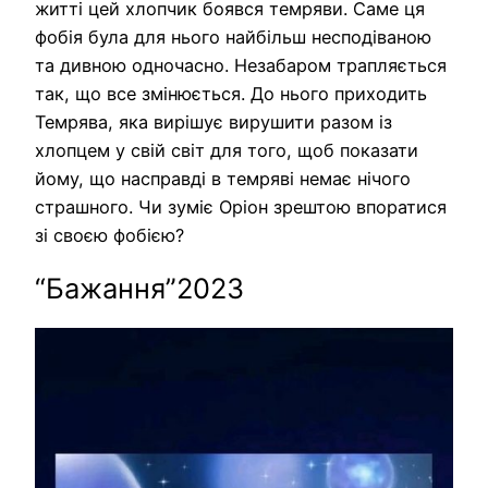
житті цей хлопчик боявся темряви. Саме ця
фобія була для нього найбільш несподіваною
та дивною одночасно. Незабаром трапляється
так, що все змінюється. До нього приходить
Темрява, яка вирішує вирушити разом із
хлопцем у свій світ для того, щоб показати
йому, що насправді в темряві немає нічого
страшного. Чи зуміє Оріон зрештою впоратися
зі своєю фобією?
“Бажання”2023