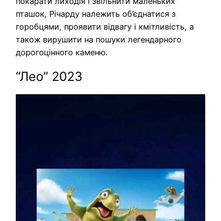
покарати лиходія і звільнити маленьких
пташок, Річарду належить об’єднатися з
горобцями, проявити відвагу і кмітливість, а
також вирушити на пошуки легендарного
дорогоцінного каменю.
“Лео” 2023