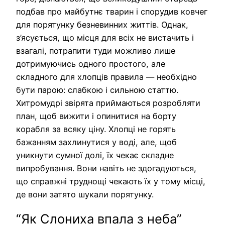
подбав про майбутнє тварин і спорудив ковчег
для порятунку безневинних життів. Однак,
з’ясується, що місця для всіх не вистачить і
взагалі, потрапити туди можливо лише
дотримуючись одного простого, але
складного для хлопців правила — необхідно
бути парою: слабкою і сильною статтю.
Хитромудрі звірята приймаються розробляти
план, щоб вижити і опинитися на борту
корабля за всяку ціну. Хлопці не горять
бажанням захлинутися у воді, але, щоб
уникнути сумної долі, їх чекає складне
випробування. Вони навіть не здогадуються,
що справжні труднощі чекають їх у тому місці,
де вони затято шукали порятунку.
“Як Слониха впала з неба”