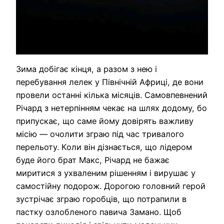
Зима добігає кінця, а разом з нею і
перебування лелек у Північній Африці, де вони
провели останні кілька місяців. Самовпевнений
Річард з нетерпінням чекає на шлях додому, бо
припускає, що саме йому довірять важливу
місію — очолити зграю під час тривалого
перельоту. Коли він дізнається, що лідером
буде його брат Макс, Річард не бажає
миритися з ухваленим рішенням і вирушає у
самостійну подорож. Дорогою головний герой
зустрічає зграю горобців, що потрапили в
пастку озлобленого павича Замано. Щоб