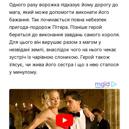
Одного разу ворожка підказує йому дорогу до
мага, який може допомогти виконати його
бажання. Так починається повна небезпек
пригода-подорож Пітера. Пізніше герой
береться до виконання завдань самого короля.
Для цього він вирушає разом з магом у
незвідані землі, внаслідок чого на нього чекає
зустріч із чарівною слонихою. Герой також
з’ясує, чи жива його сестра і що з нею сталося
у минулому.