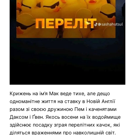
Крижень на ім’я Мак веде тихе, але дещо
одноманітне життя на ставку в Новій Англії
разом зі своєю дружиною Пем і каченятами
Даксом і Ґвен. Якось восени на їх водоймище
здійснює посадку зграя перелітних качок, які
діляться враженнями про навколишній світ.