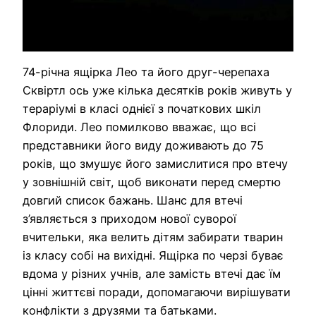
74-річна ящірка Лео та його друг-черепаха
Сквіртл ось уже кілька десятків років живуть у
тераріумі в класі однієї з початкових шкіл
Флориди. Лео помилково вважає, що всі
представники його виду доживають до 75
років, що змушує його замислитися про втечу
у зовнішній світ, щоб виконати перед смертю
довгий список бажань. Шанс для втечі
з’являється з приходом нової суворої
вчительки, яка велить дітям забирати тварин
із класу собі на вихідні. Ящірка по черзі буває
вдома у різних учнів, але замість втечі дає їм
цінні життєві поради, допомагаючи вирішувати
конфлікти з друзями та батьками.